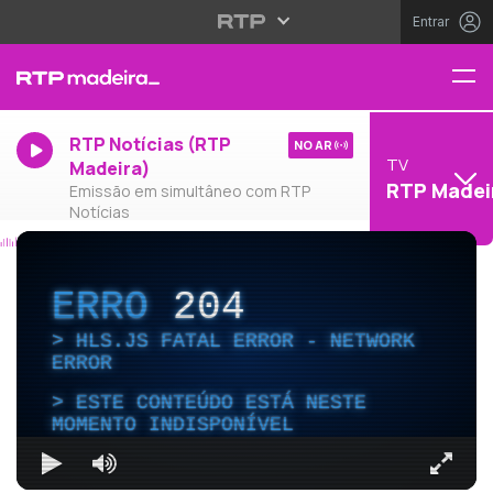
Entrar
RTP Notícias (RTP
NO AR
TV
Madeira)
RTP Madei
Emissão em simultâneo com RTP
Notícias
ERRO
204
HLS.JS FATAL ERROR - NETWORK
ERROR
ESTE CONTEÚDO ESTÁ NESTE
MOMENTO INDISPONÍVEL