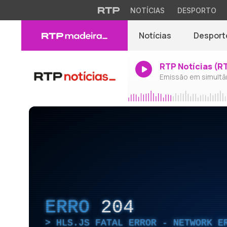
NOTÍCIAS
DESPORTO
Notícias
Desport
RTP Notícias (R
Emissão em simultâ
ERRO
204
HLS.JS FATAL ERROR - NETWORK E