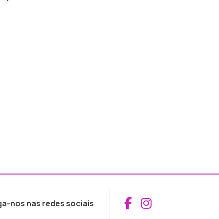
Aceder ao Fac
Aceder ao I
ga-nos nas redes sociais