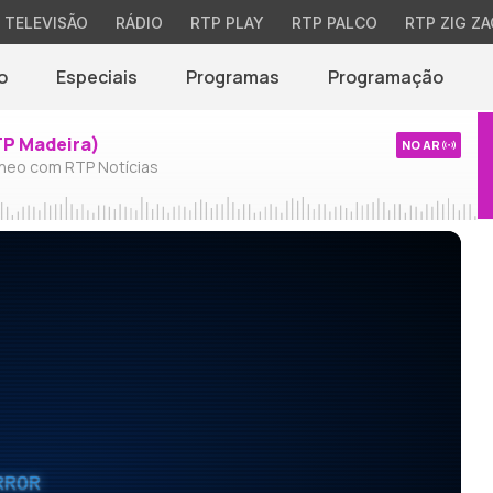
TELEVISÃO
RÁDIO
RTP PLAY
RTP PALCO
RTP ZIG ZA
o
Especiais
Programas
Programação
TP Madeira)
NO AR
neo com RTP Notícias
RROR