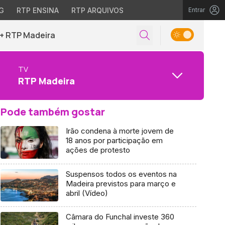
G
RTP ENSINA
RTP ARQUIVOS
Entrar
+ RTP Madeira
TV
RTP Madeira
Pode também gostar
Irão condena à morte jovem de
18 anos por participação em
ações de protesto
Suspensos todos os eventos na
Madeira previstos para março e
abril (Vídeo)
Câmara do Funchal investe 360