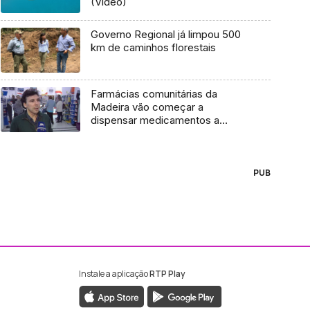
(Vídeo)
Governo Regional já limpou 500
km de caminhos florestais
Farmácias comunitárias da
Madeira vão começar a
dispensar medicamentos a
doentes oncológicos (áudio)
PUB
Instale a aplicação
RTP Play
ebook da RTP Madeira
nstagram da RTP Madeira