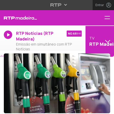
Entrar
RTP Notícias (RTP
NO AR
TV
Madeira)
RTP Madei
Emissão em simultâneo com RTP
Notícias