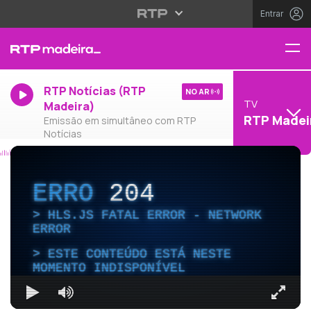
Entrar
RTP Notícias (RTP
NO AR
TV
Madeira)
RTP Madei
Emissão em simultâneo com RTP
Notícias
ERRO
204
HLS.JS FATAL ERROR - NETWORK
ERROR
ESTE CONTEÚDO ESTÁ NESTE
MOMENTO INDISPONÍVEL