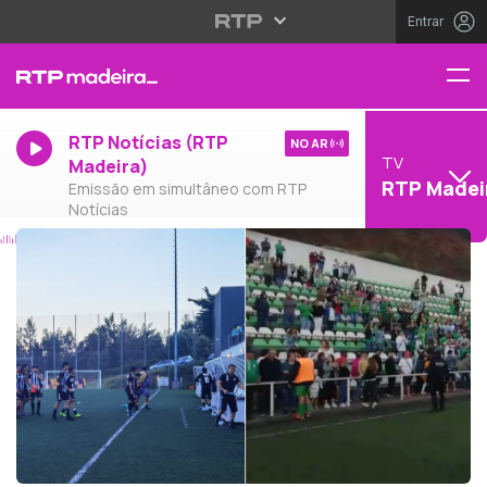
Entrar
RTP Notícias (RTP
NO AR
TV
Madeira)
RTP Madei
Emissão em simultâneo com RTP
Notícias