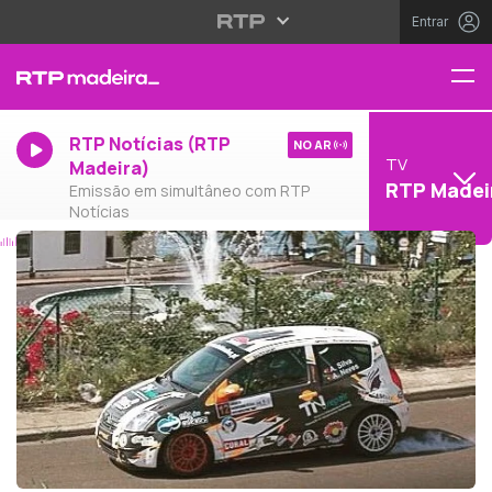
Entrar
RTP Notícias (RTP
NO AR
TV
Madeira)
RTP Madei
Emissão em simultâneo com RTP
Notícias