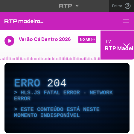
Entrar
Verão Cá Dentro 2026
NO AR
TV
RTP Madei
ERRO
204
HLS.JS FATAL ERROR - NETWORK
ERROR
ESTE CONTEÚDO ESTÁ NESTE
MOMENTO INDISPONÍVEL