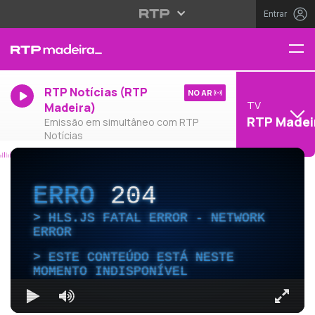
Entrar
RTP Notícias (RTP
NO AR
TV
Madeira)
RTP Madei
Emissão em simultâneo com RTP
Notícias
ERRO
204
HLS.JS FATAL ERROR - NETWORK
ERROR
ESTE CONTEÚDO ESTÁ NESTE
MOMENTO INDISPONÍVEL