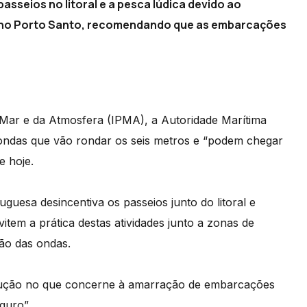
sseios no litoral e a pesca lúdica devido ao
e no Porto Santo, recomendando que as embarcações
 Mar e da Atmosfera (IPMA), a Autoridade Marítima
 ondas que vão rondar os seis metros e “podem chegar
e hoje.
guesa desincentiva os passeios junto do litoral e
tem a prática destas atividades junto a zonas de
ção das ondas.
ução no que concerne à amarração de embarcações
guro”.