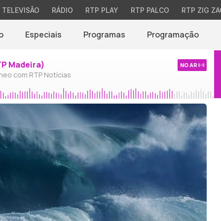
TELEVISÃO
RÁDIO
RTP PLAY
RTP PALCO
RTP ZIG ZA
o
Especiais
Programas
Programação
TP Madeira)
NO AR
neo com RTP Notícias