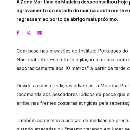
A Zona Marítima da Madeira desaconselhou hoje pa
agravamento do estado do mar na costa norte 
regressem ao porto de abrigo mais próximo.
Com base nas previsões do Instituto Português do
Nacional refere-se à forte agitação marítima, com
esporadicamente aos 10 metros” a partir da tarde d
Devido a estas condições adversas, a Marinha Portu
recomenda aos pescadores lúdicos de pesca que evi
arriba nas frentes costeiras atingidas pela rebenta
Também aconselha a adoção de medidas de preca
quando atracadas ou “mesmo varando em lugar se