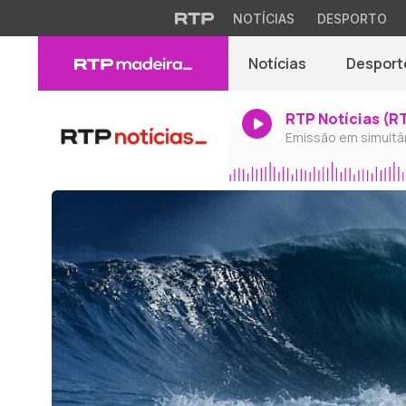
NOTÍCIAS
DESPORTO
Notícias
Desport
RTP Notícias (R
Emissão em simultâ