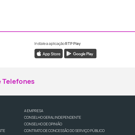
Instale a aplicação
RTP Play
ebook da RTP Madeira
nstagram da RTP Madeira
 Telefones
A EMPRESA
CONSELHO GERAL INDEPENDENTE
CONSELHO DE OPINIÃO
NTE
CONTRATO DE CONCESSÃO DO SERVIÇO PÚBLICO