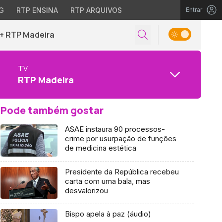
G
RTP ENSINA
RTP ARQUIVOS
Entrar
+ RTP Madeira
TV
RTP Madeira
Pode também gostar
ASAE instaura 90 processos-
crime por usurpação de funções
de medicina estética
Presidente da República recebeu
carta com uma bala, mas
desvalorizou
Bispo apela à paz (áudio)