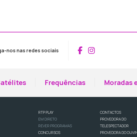
Aceder ao Fac
Aceder ao I
ga-nos nas redes sociais
atélites
Frequências
Moradas e
RTP PLAY
CONTACTOS
EM DIRETO
PROVEDORA DO
REVER PROGRAMAS
TELESPECTADOR
CONCURSOS
PROVEDORA DO OUVI