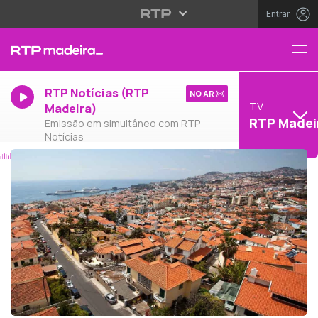
Entrar
RTP Notícias (RTP
NO AR
TV
Madeira)
RTP Madei
Emissão em simultâneo com RTP
Notícias