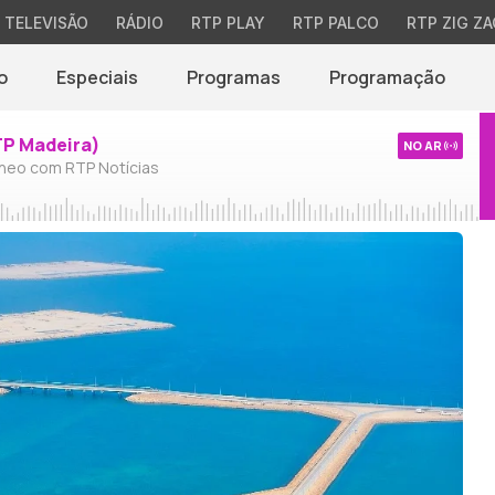
TELEVISÃO
RÁDIO
RTP PLAY
RTP PALCO
RTP ZIG ZA
o
Especiais
Programas
Programação
TP Madeira)
NO AR
neo com RTP Notícias