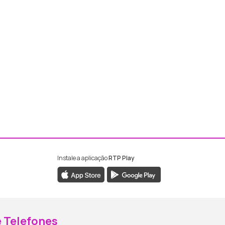
Instale a aplicação
RTP Play
ebook da RTP Madeira
nstagram da RTP Madeira
 Telefones