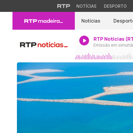
NOTÍCIAS
DESPORTO
Notícias
Desport
RTP Notícias (R
Emissão em simultâ