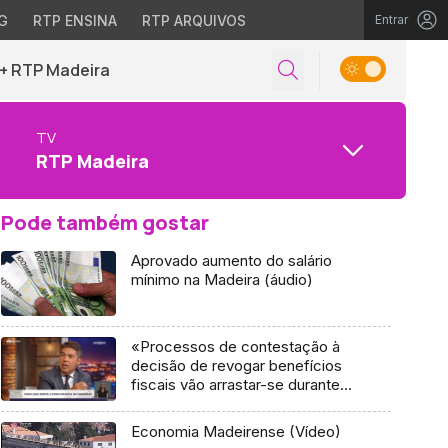
G
RTP ENSINA
RTP ARQUIVOS
Entrar
+ RTP Madeira
TV
RTP Madeira
Pode também gostar
Aprovado aumento do salário
mínimo na Madeira (áudio)
«Processos de contestação à
decisão de revogar benefícios
fiscais vão arrastar-se durante
anos nos tribunais» (vídeo)
Economia Madeirense (Vídeo)