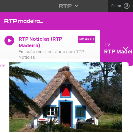
Entrar
RTP Notícias (RTP
NO AR
TV
Madeira)
RTP Madei
Emissão em simultâneo com RTP
Notícias