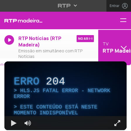
Entrar
RTP Notícias (RTP
NO AR
TV
Madeira)
RTP Madei
Emissão em simultâneo com RTP
Notícias
ERRO
204
HLS.JS FATAL ERROR - NETWORK
ERROR
ESTE CONTEÚDO ESTÁ NESTE
MOMENTO INDISPONÍVEL