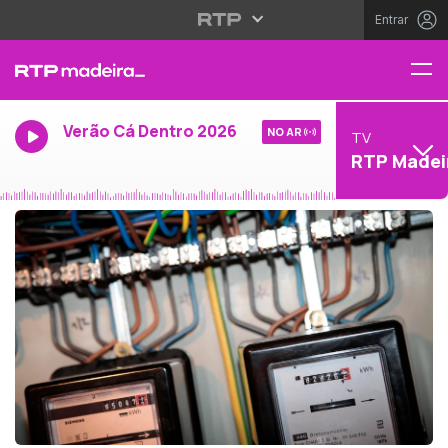
Entrar
Verão Cá Dentro 2026
NO AR
TV
RTP Madei