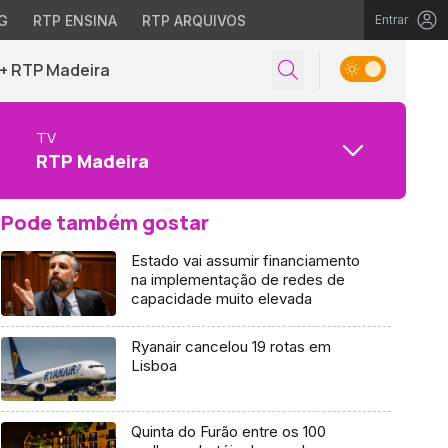
G
RTP ENSINA
RTP ARQUIVOS
Entrar
+ RTP Madeira
TV
RTP Madeira
Pode também gostar
Estado vai assumir financiamento
na implementação de redes de
capacidade muito elevada
Ryanair cancelou 19 rotas em
Lisboa
Quinta do Furão entre os 100