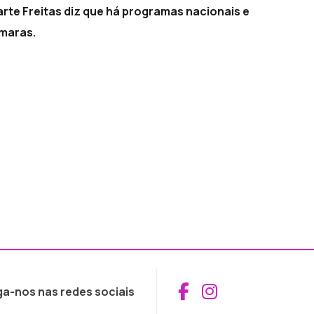
te Freitas diz que há programas nacionais e
maras.
Aceder ao Fac
Aceder ao I
ga-nos nas redes sociais