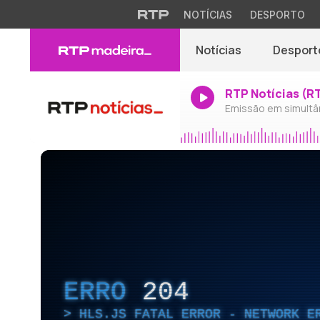
NOTÍCIAS
DESPORTO
Notícias
Desport
RTP Notícias (R
Emissão em simultâ
ERRO
204
HLS.JS FATAL ERROR - NETWORK E