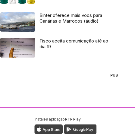
Binter oferece mais voos para
Canárias e Marrocos (áudio)
Fisco aceita comunicação até ao
dia 19
PUB
Instale a aplicação
RTP Play
ebook da RTP Madeira
nstagram da RTP Madeira