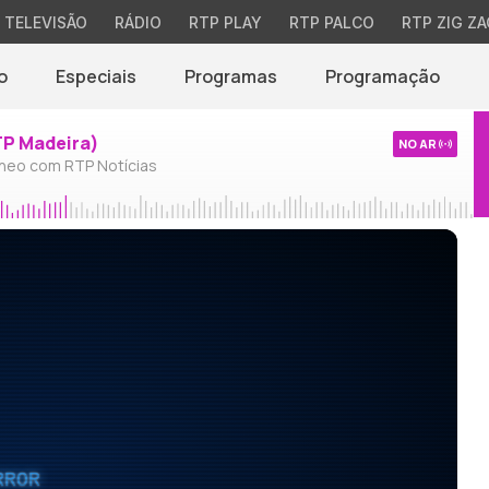
TELEVISÃO
RÁDIO
RTP PLAY
RTP PALCO
RTP ZIG ZA
o
Especiais
Programas
Programação
TP Madeira)
NO AR
neo com RTP Notícias
RROR