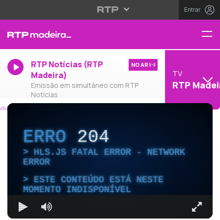
Entrar
RTP Notícias (RTP
NO AR
TV
Madeira)
RTP Madei
Emissão em simultâneo com RTP
Notícias
ERRO
204
HLS.JS FATAL ERROR - NETWORK
ERROR
ESTE CONTEÚDO ESTÁ NESTE
MOMENTO INDISPONÍVEL