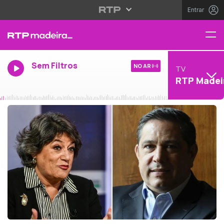
Entrar
Sem Filtros
NO AR
TV
RTP Madei