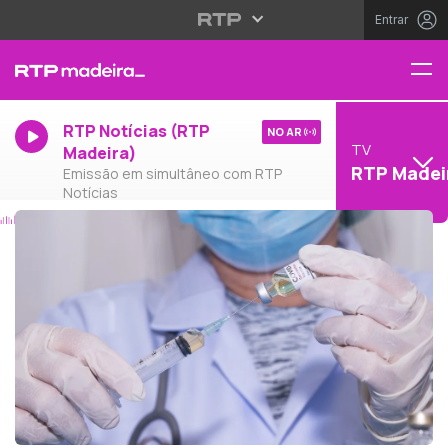
Entrar
RTP Notícias (RTP
NO AR
TV
Madeira)
RTP Madei
Emissão em simultâneo com RTP
Notícias