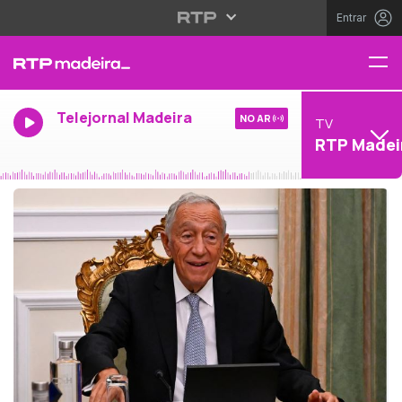
Entrar
Telejornal Madeira
NO AR
TV
RTP Madei