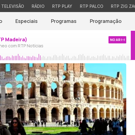
TELEVISÃO
RÁDIO
RTP PLAY
RTP PALCO
RTP ZIG ZA
o
Especiais
Programas
Programação
TP Madeira)
NO AR
neo com RTP Notícias