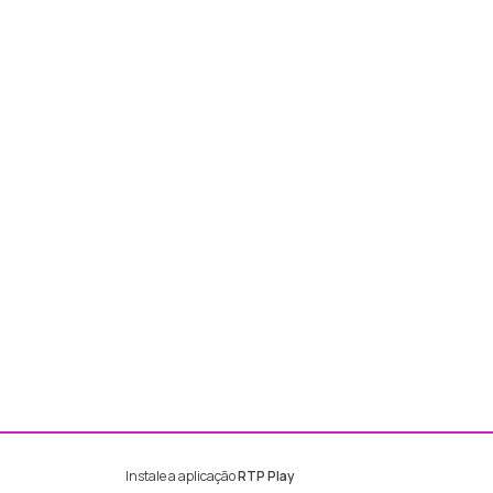
Instale a aplicação
RTP Play