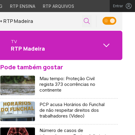
G
RTP ENSINA
RTP ARQUIVOS
Entrar
+ RTP Madeira
TV
RTP Madeira
Pode também gostar
Mau tempo: Proteção Civil
regista 373 ocorrências no
continente
PCP acusa Horários do Funchal
de não respeitar direitos dos
trabalhadores (Vídeo)
Número de casos de