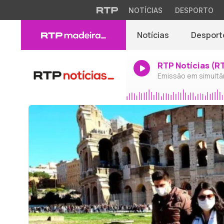
NOTÍCIAS
DESPORTO
Notícias
Desport
RTP Notícias (R
Emissão em simultâ