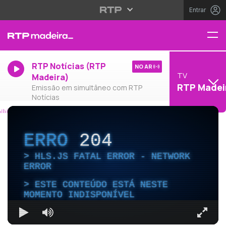
Entrar
RTP Notícias (RTP
NO AR
TV
Madeira)
RTP Madei
Emissão em simultâneo com RTP
Notícias
ERRO
204
HLS.JS FATAL ERROR - NETWORK
ERROR
ESTE CONTEÚDO ESTÁ NESTE
MOMENTO INDISPONÍVEL