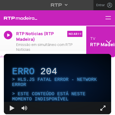
Entrar
RTP Notícias (RTP
NO AR
TV
Madeira)
RTP Madei
Emissão em simultâneo com RTP
Notícias
ERRO
204
HLS.JS FATAL ERROR - NETWORK
ERROR
ESTE CONTEÚDO ESTÁ NESTE
MOMENTO INDISPONÍVEL