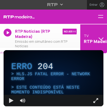
Entrar
RTP Notícias (RTP
NO AR
TV
Madeira)
RTP Madei
Emissão em simultâneo com RTP
Notícias
ERRO
204
HLS.JS FATAL ERROR - NETWORK
ERROR
ESTE CONTEÚDO ESTÁ NESTE
MOMENTO INDISPONÍVEL