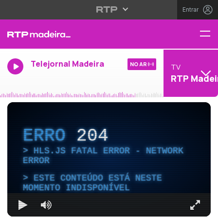
Entrar
Telejornal Madeira
NO AR
TV
RTP Madei
ERRO
204
HLS.JS FATAL ERROR - NETWORK
ERROR
ESTE CONTEÚDO ESTÁ NESTE
MOMENTO INDISPONÍVEL