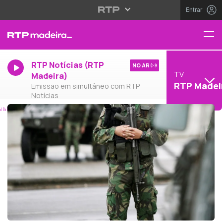
Entrar
RTP Notícias (RTP
NO AR
TV
Madeira)
RTP Madei
Emissão em simultâneo com RTP
Notícias