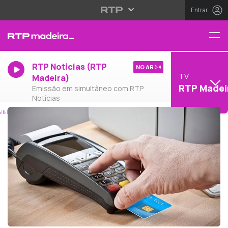
Entrar
RTP Notícias (RTP
NO AR
TV
Madeira)
RTP Madei
Emissão em simultâneo com RTP
Notícias