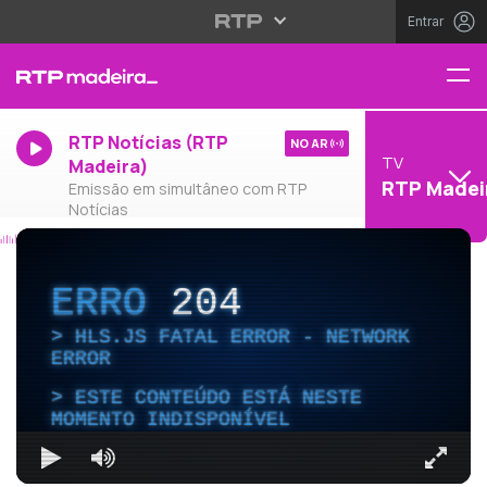
Entrar
RTP Notícias (RTP
NO AR
TV
Madeira)
RTP Madei
Emissão em simultâneo com RTP
Notícias
ERRO
204
HLS.JS FATAL ERROR - NETWORK
ERROR
ESTE CONTEÚDO ESTÁ NESTE
MOMENTO INDISPONÍVEL