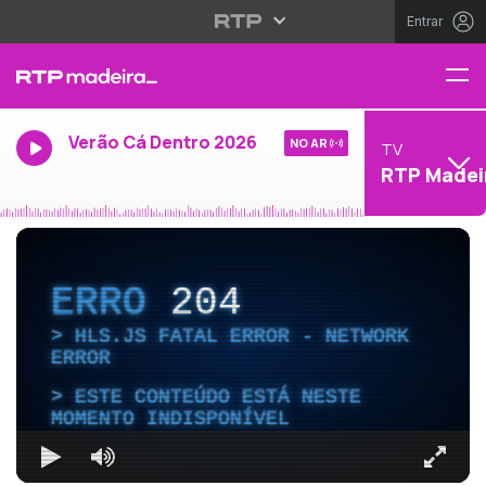
Entrar
Verão Cá Dentro 2026
NO AR
TV
RTP Madei
ERRO
204
HLS.JS FATAL ERROR - NETWORK
ERROR
ESTE CONTEÚDO ESTÁ NESTE
MOMENTO INDISPONÍVEL