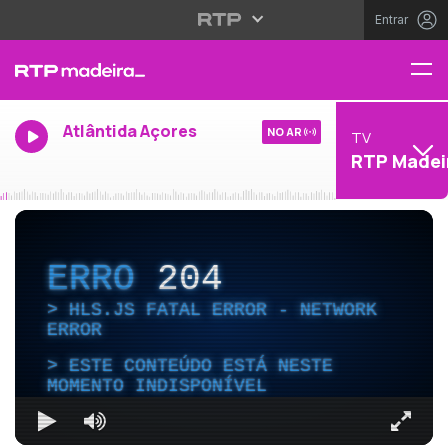
Entrar
Atlântida Açores
NO AR
TV
RTP Madei
ERRO
204
HLS.JS FATAL ERROR - NETWORK
ERROR
ESTE CONTEÚDO ESTÁ NESTE
MOMENTO INDISPONÍVEL