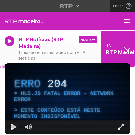
Entrar
RTP Notícias (RTP
NO AR
TV
Madeira)
RTP Madei
Emissão em simultâneo com RTP
Notícias
ERRO
204
HLS.JS FATAL ERROR - NETWORK
ERROR
ESTE CONTEÚDO ESTÁ NESTE
MOMENTO INDISPONÍVEL