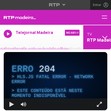
Entrar
Telejornal Madeira
NO AR
TV
RTP Madei
ERRO
204
HLS.JS FATAL ERROR - NETWORK
ERROR
ESTE CONTEÚDO ESTÁ NESTE
MOMENTO INDISPONÍVEL