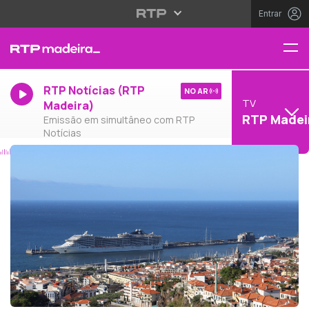
Entrar
RTP Notícias (RTP
NO AR
TV
Madeira)
RTP Madei
Emissão em simultâneo com RTP
Notícias