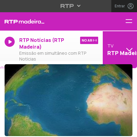
Entrar
RTP Notícias (RTP
NO AR
TV
Madeira)
RTP Madei
Emissão em simultâneo com RTP
Notícias