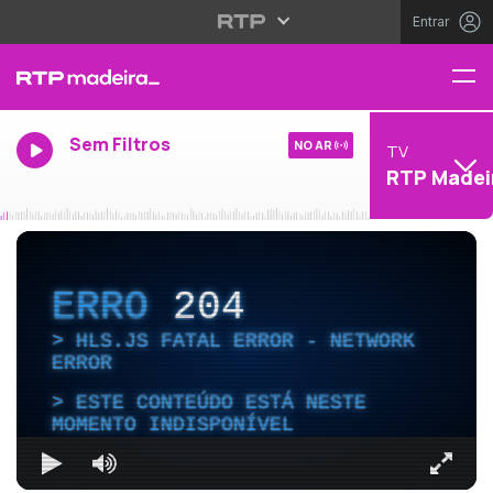
Entrar
Sem Filtros
NO AR
TV
RTP Madei
ERRO
204
HLS.JS FATAL ERROR - NETWORK
ERROR
ESTE CONTEÚDO ESTÁ NESTE
MOMENTO INDISPONÍVEL