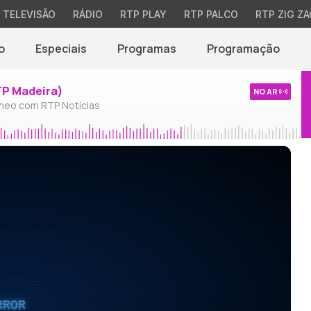
TELEVISÃO
RÁDIO
RTP PLAY
RTP PALCO
RTP ZIG ZA
o
Especiais
Programas
Programação
TP Madeira)
NO AR
neo com RTP Notícias
RROR