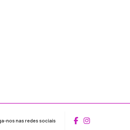
Aceder ao Fac
Aceder ao I
ga-nos nas redes sociais