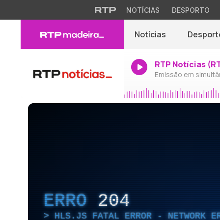
NOTÍCIAS
DESPORTO
Notícias
Desport
RTP Notícias (R
Emissão em simultâ
ERRO
204
HLS.JS FATAL ERROR - NETWORK E