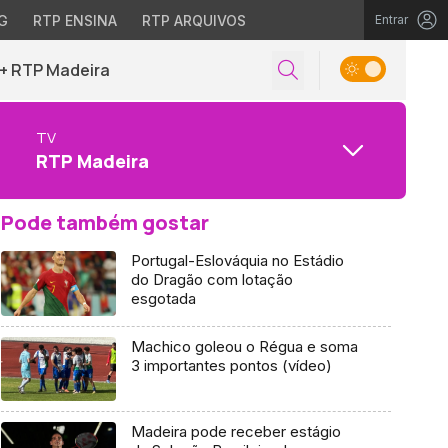
G
RTP ENSINA
RTP ARQUIVOS
Entrar
+ RTP Madeira
TV
RTP Madeira
Pode também gostar
Portugal-Eslováquia no Estádio
do Dragão com lotação
esgotada
Machico goleou o Régua e soma
3 importantes pontos (vídeo)
Madeira pode receber estágio