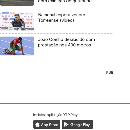
com exibição de qualidade
Nacional espera vencer
Torreense (vídeo)
João Coelho desiludido com
prestação nos 400 metros
PUB
Instale a aplicação
RTP Play
ebook da RTP Madeira
nstagram da RTP Madeira