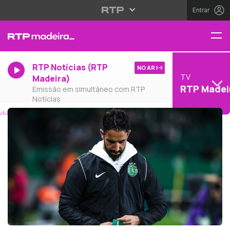
Entrar
RTP Notícias (RTP
NO AR
TV
Madeira)
RTP Madei
Emissão em simultâneo com RTP
Notícias