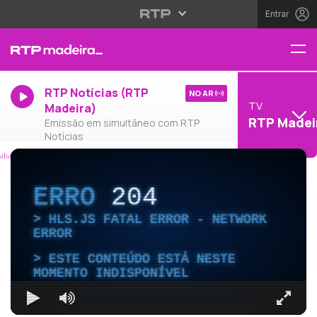
Entrar
RTP Notícias (RTP
NO AR
TV
Madeira)
RTP Madei
Emissão em simultâneo com RTP
Notícias
ERRO
204
HLS.JS FATAL ERROR - NETWORK
ERROR
ESTE CONTEÚDO ESTÁ NESTE
MOMENTO INDISPONÍVEL