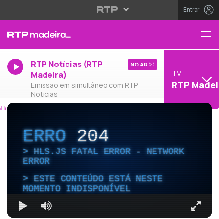
Entrar
RTP Notícias (RTP
NO AR
TV
Madeira)
RTP Madei
Emissão em simultâneo com RTP
Notícias
ERRO
204
HLS.JS FATAL ERROR - NETWORK
ERROR
ESTE CONTEÚDO ESTÁ NESTE
MOMENTO INDISPONÍVEL