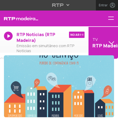
Entrar
RTP Notícias (RTP
NO AR
TV
Madeira)
RTP Madei
Emissão em simultâneo com RTP
Notícias