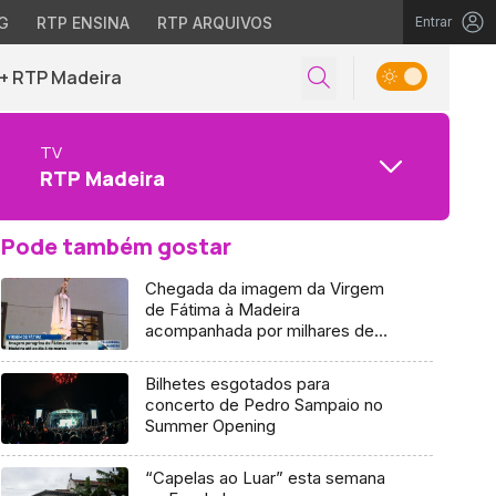
G
RTP ENSINA
RTP ARQUIVOS
Entrar
+ RTP Madeira
TV
RTP Madeira
Pode também gostar
Chegada da imagem da Virgem
de Fátima à Madeira
acompanhada por milhares de
fiéis
Bilhetes esgotados para
concerto de Pedro Sampaio no
Summer Opening
“Capelas ao Luar” esta semana