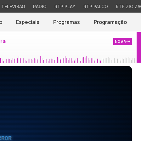
TELEVISÃO
RÁDIO
RTP PLAY
RTP PALCO
RTP ZIG ZA
o
Especiais
Programas
Programação
ira
NO AR
RROR