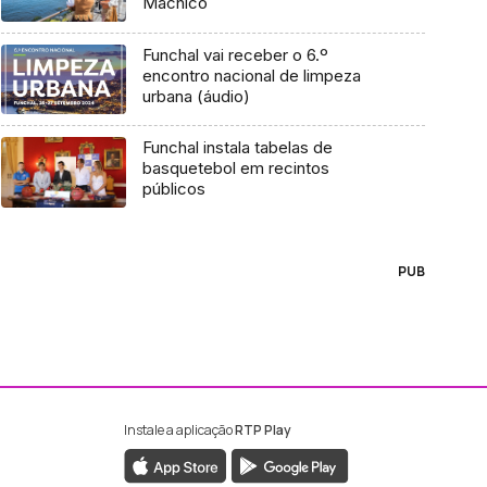
Machico
Funchal vai receber o 6.º
encontro nacional de limpeza
urbana (áudio)
Funchal instala tabelas de
basquetebol em recintos
públicos
PUB
Instale a aplicação
RTP Play
ebook da RTP Madeira
nstagram da RTP Madeira