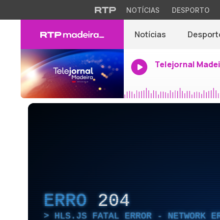
NOTÍCIAS
DESPORTO
Notícias
Desport
Telejornal Made
ERRO
204
HLS.JS FATAL ERROR - NETWORK E