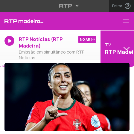
Entrar
RTP Notícias (RTP
NO AR
TV
Madeira)
RTP Madei
Emissão em simultâneo com RTP
Notícias