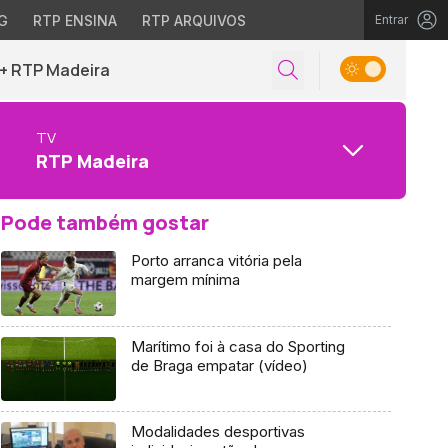
G
RTP ENSINA
RTP ARQUIVOS
Entrar
+ RTP Madeira
TV
RTP Madeira
Pode também gostar
Porto arranca vitória pela
margem mínima
Marítimo foi à casa do Sporting
de Braga empatar (vídeo)
Modalidades desportivas