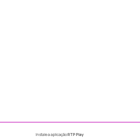
Instale a aplicação
RTP Play