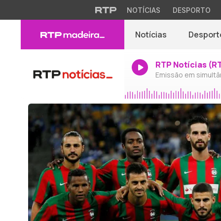
NOTÍCIAS
DESPORTO
Notícias
Desport
RTP Notícias (R
Emissão em simultâ