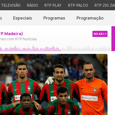
TELEVISÃO
RÁDIO
RTP PLAY
RTP PALCO
RTP ZIG ZA
o
Especiais
Programas
Programação
TP Madeira)
NO AR
neo com RTP Notícias