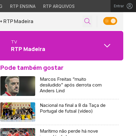
G
RTP ENSINA
RTP ARQUIVOS
Entrar
+ RTP Madeira
TV
RTP Madeira
Pode também gostar
Marcos Freitas “muito
desiludido” após derrota com
Anders Lind
Nacional na final a 8 da Taça de
Portugal de futsal (vídeo)
Marítimo não perde há nove