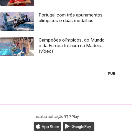
Portugal com três apuramentos
olímpicos e duas medalhas
Campeões olímpicos, do Mundo
e da Europa treinam na Madeira
(vídeo)
PUB
Instale a aplicação
RTP Play
ebook da RTP Madeira
nstagram da RTP Madeira