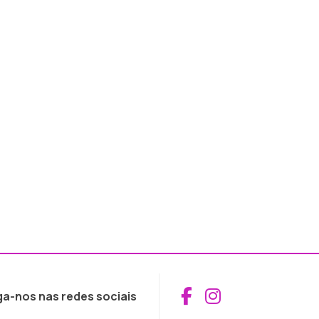
Aceder ao Fac
Aceder ao I
ga-nos nas redes sociais