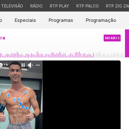
TELEVISÃO
RÁDIO
RTP PLAY
RTP PALCO
RTP ZIG ZA
o
Especiais
Programas
Programação
ira
NO AR