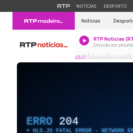
NOTÍCIAS
DESPORTO
Notícias
Desport
RTP Notícias (R
Emissão em simultâ
ERRO
204
HLS.JS FATAL ERROR - NETWORK E