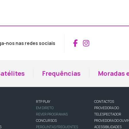
Aceder ao Fac
Aceder ao I
ga-nos nas redes sociais
atélites
Frequências
Moradas e
RTP PLAY
CONTACTOS
EM DIRETO
PROVEDORA DO
REVER PROGRAMAS
TELESPECTADOR
CONCURSOS
PROVEDORA DO OUVI
S
PERGUNTAS FREQUENTES
ACESSIBILIDADES