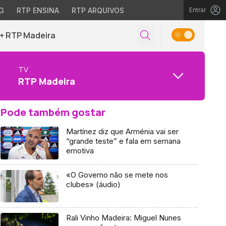
G
RTP ENSINA
RTP ARQUIVOS
Entrar
+ RTP Madeira
TV
RTP Madeira
Pode também gostar
Martínez diz que Arménia vai ser
“grande teste” e fala em semana
emotiva
«O Governo não se mete nos
clubes» (áudio)
Rali Vinho Madeira: Miguel Nunes