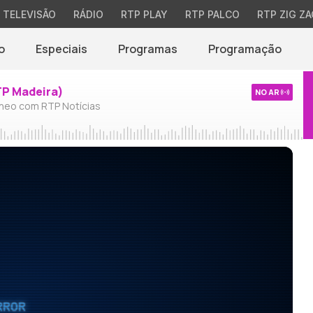
TELEVISÃO
RÁDIO
RTP PLAY
RTP PALCO
RTP ZIG ZA
o
Especiais
Programas
Programação
TP Madeira)
NO AR
neo com RTP Notícias
RROR