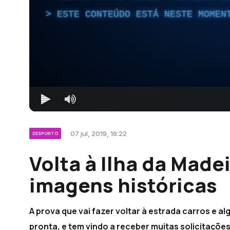
ESTE CONTEÚDO ESTÁ NESTE MOMEN
07 jul, 2019, 16:22
DESPORTO
Volta à Ilha da Made
imagens históricas
A prova que vai fazer voltar à estrada carros e al
pronta, e tem vindo a receber muitas solicitaçõe