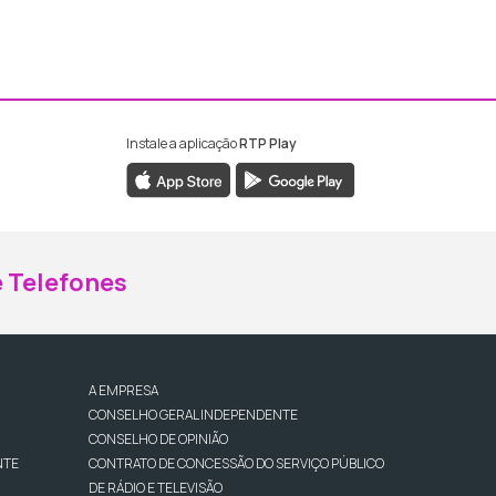
Instale a aplicação
RTP Play
ebook da RTP Madeira
nstagram da RTP Madeira
 Telefones
A EMPRESA
CONSELHO GERAL INDEPENDENTE
CONSELHO DE OPINIÃO
NTE
CONTRATO DE CONCESSÃO DO SERVIÇO PÚBLICO
DE RÁDIO E TELEVISÃO