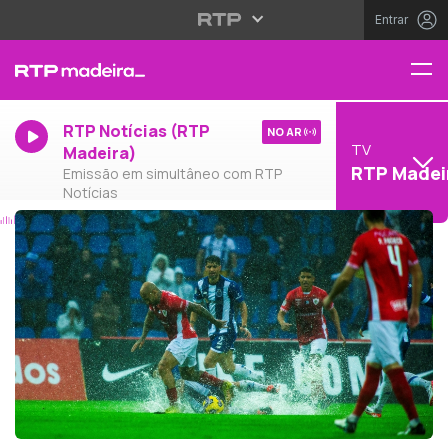
Entrar
RTP Notícias (RTP
NO AR
TV
Madeira)
RTP Madei
Emissão em simultâneo com RTP
Notícias