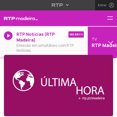
Entrar
RTP Notícias (RTP
NO AR
TV
Madeira)
RTP Madei
Emissão em simultâneo com RTP
Notícias