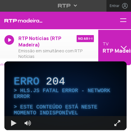
Entrar
RTP Notícias (RTP
NO AR
TV
Madeira)
RTP Madei
Emissão em simultâneo com RTP
Notícias
ERRO
204
HLS.JS FATAL ERROR - NETWORK
ERROR
ESTE CONTEÚDO ESTÁ NESTE
MOMENTO INDISPONÍVEL