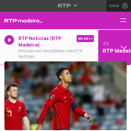
Entrar
RTP Notícias (RTP
NO AR
TV
Madeira)
RTP Madei
Emissão em simultâneo com RTP
Notícias