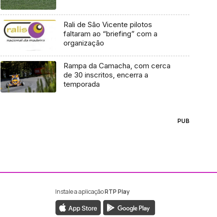
Rali de São Vicente pilotos
faltaram ao “briefing” com a
organização
Rampa da Camacha, com cerca
de 30 inscritos, encerra a
temporada
PUB
Instale a aplicação
RTP Play
ebook da RTP Madeira
nstagram da RTP Madeira