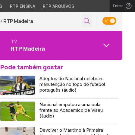
G
RTP ENSINA
RTP ARQUIVOS
Entrar
+ RTP Madeira
TV
RTP Madeira
Pode também gostar
Adeptos do Nacional celebram
manutenção no topo do futebol
português (áudio)
Nacional empatou a uma bola
frente ao Académico de Viseu
(áudio)
Devolver o Marítimo à Primeira