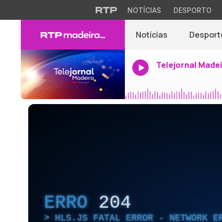
NOTÍCIAS
DESPORTO
Notícias
Desport
Telejornal Made
ERRO
204
HLS.JS FATAL ERROR - NETWORK E