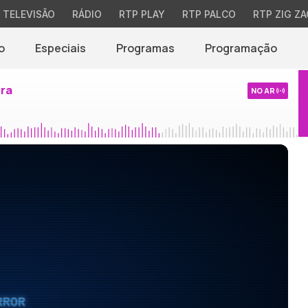
TELEVISÃO
RÁDIO
RTP PLAY
RTP PALCO
RTP ZIG ZA
o
Especiais
Programas
Programação
ira
NO AR
RROR