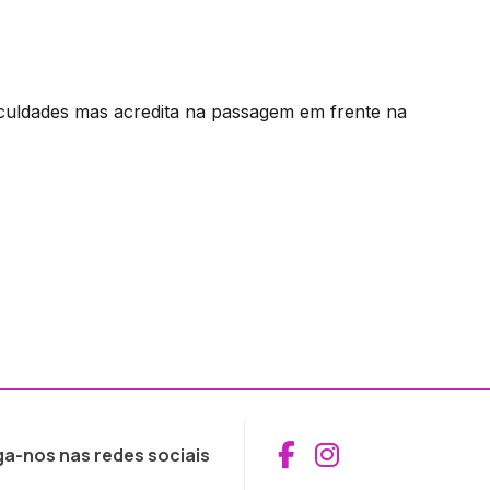
ficuldades mas acredita na passagem em frente na
Aceder ao Fac
Aceder ao I
ga-nos nas redes sociais