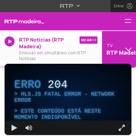
Entrar
RTP Notícias (RTP
NO AR
TV
Madeira)
RTP Madei
Emissão em simultâneo com RTP
Notícias
ERRO
204
HLS.JS FATAL ERROR - NETWORK
ERROR
ESTE CONTEÚDO ESTÁ NESTE
MOMENTO INDISPONÍVEL